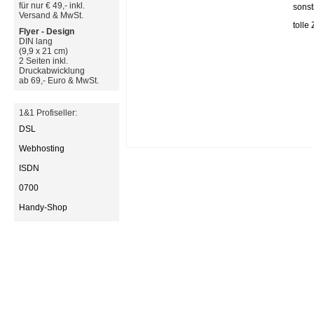
für nur € 49,- inkl.
sonst
Versand & MwSt.
tolle
Flyer - Design
DIN lang
(9,9 x 21 cm)
2 Seiten inkl.
Druckabwicklung
ab 69,- Euro & MwSt.
1&1 Profiseller:
DSL
Webhosting
ISDN
0700
Handy-Shop